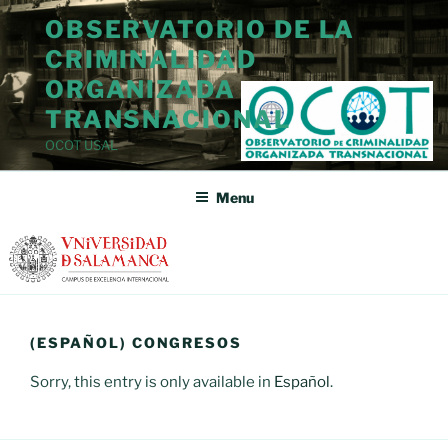
Skip
OBSERVATORIO DE LA
to
CRIMINALIDAD
content
ORGANIZADA
TRANSNACIONAL
OCOT USAL
Menu
(ESPAÑOL) CONGRESOS
Sorry, this entry is only available in
Español
.