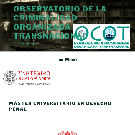
Saltar
OBSERVATORIO DE LA
al
CRIMINALIDAD
contenido
ORGANIZADA
TRANSNACIONAL
OCOT USAL
Menú
MÁSTER UNIVERSITARIO EN DERECHO
PENAL