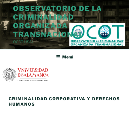
Saltar
OBSERVATORIO DE LA
al
CRIMINALIDAD
contenido
ORGANIZADA
TRANSNACIONAL
OCOT USAL
Menú
CRIMINALIDAD CORPORATIVA Y DERECHOS
HUMANOS